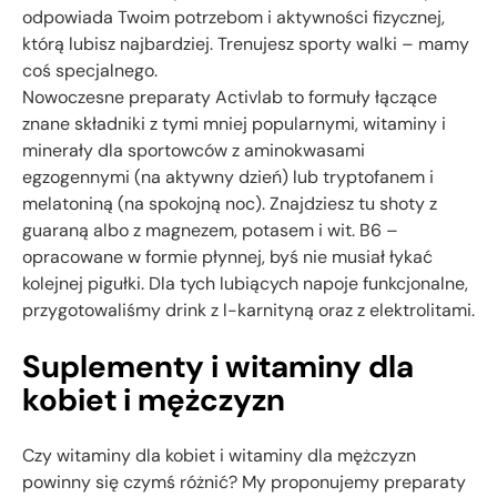
odpowiada Twoim potrzebom i aktywności fizycznej,
którą lubisz najbardziej. Trenujesz sporty walki – mamy
coś specjalnego.
Nowoczesne preparaty Activlab to formuły łączące
znane składniki z tymi mniej popularnymi, witaminy i
minerały dla sportowców z aminokwasami
egzogennymi (na aktywny dzień) lub tryptofanem i
melatoniną (na spokojną noc). Znajdziesz tu shoty z
guaraną albo z magnezem, potasem i wit. B6 –
opracowane w formie płynnej, byś nie musiał łykać
kolejnej pigułki. Dla tych lubiących napoje funkcjonalne,
przygotowaliśmy drink z l-karnityną oraz z elektrolitami.
Suplementy i witaminy dla
kobiet i mężczyzn
Czy witaminy dla kobiet i witaminy dla mężczyzn
powinny się czymś różnić? My proponujemy preparaty