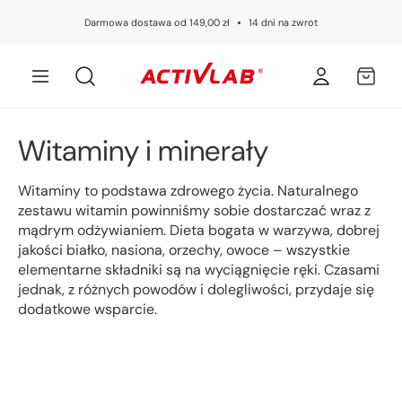
Przejdź
do
Darmowa dostawa od 149,00 zł
14 dni na zwrot
treści
Zaloguj
MÓJ
się
KOSZYK
K
Witaminy i minerały
o
Witaminy to podstawa zdrowego życia. Naturalnego
l
zestawu witamin powinniśmy sobie dostarczać wraz z
mądrym odżywianiem. Dieta bogata w warzywa, dobrej
e
jakości białko, nasiona, orzechy, owoce – wszystkie
elementarne składniki są na wyciągnięcie ręki. Czasami
k
jednak, z różnych powodów i dolegliwości, przydaje się
dodatkowe wsparcie.
c
j
a