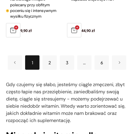
polecany przy obfitym
poceniu się i intensywnym
wysiłku fizycznym
Cena
9,90 zł
Cena
44,90 zł
regularna
regularna
1
2
3
…
6
Gdy czujemy się słabo, jesteśmy ciągle zmęczeni, zbyt
często łapie nas przeziębienie, zaniedbaliśmy swoją
dietę, ciągle się stresujemy - możemy podejrzewać u
siebie niedobór witamin. Wtedy warto zorientować się,
jakich dokładnie witamin może nam brakować oraz
rozpocząć ich suplementację.