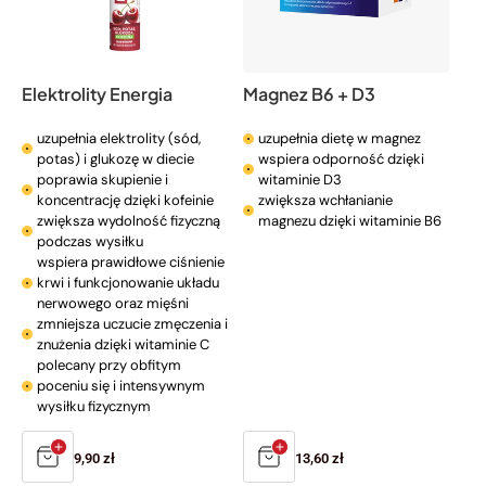
Elektrolity Energia
Magnez B6 + D3
uzupełnia elektrolity (sód,
uzupełnia dietę w magnez
potas) i glukozę w diecie
wspiera odporność dzięki
poprawia skupienie i
witaminie D3
koncentrację dzięki kofeinie
zwiększa wchłanianie
zwiększa wydolność fizyczną
magnezu dzięki witaminie B6
podczas wysiłku
wspiera prawidłowe ciśnienie
krwi i funkcjonowanie układu
nerwowego oraz mięśni
zmniejsza uczucie zmęczenia i
znużenia dzięki witaminie C
polecany przy obfitym
poceniu się i intensywnym
wysiłku fizycznym
Cena
9,90 zł
Cena
13,60 zł
regularna
regularna