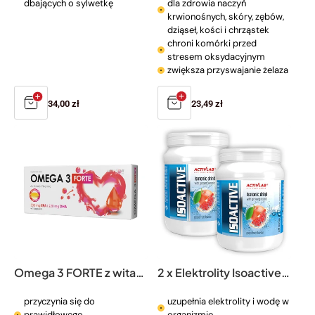
dbających o sylwetkę
dla zdrowia naczyń
krwionośnych, skóry, zębów,
dziąseł, kości i chrząstek
chroni komórki przed
stresem oksydacyjnym
zwiększa przyswajanie żelaza
Cena
34,00 zł
Cena
23,49 zł
regularna
regularna
Omega 3 FORTE z witaminą E
2 x Elektrolity Isoactive 630 g
przyczynia się do
uzupełnia elektrolity i wodę w
prawidłowego
organizmie