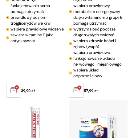
funkcjonowania serca
wspiera prawidłowy
pomaga utrzymać
metabolizm energetyczny
prawidłowy poziom
dzięki witaminom z grupy B
trójglicerydów we krwi
pomaga utrzymać
wspiera prawidłowe widzenie
wytrzymałość podczas
zawiera witaminę E jako
długotrwałych ćwiczeń
antyoksydant
wspiera zdrowie kości i
zębów (wapń)
wspiera prawidłowe
funkcjonowanie układu
nerwowego i mięśniowego
wspiera układ
odpornościowy
Cena
39,90 zł
Cena
57,99 zł
regularna
regularna