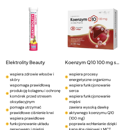
Elektrolity Beauty
Koenzym Q10 100 mg softgel
wspiera zdrowie włosów i
wspiera procesy
skóry
energetyczne organizmu
wspomaga prawidłową
wspiera funkcjonowanie
produkcję kolagenu i ochronę
serca
komórek przed stresem
wspiera funkcjonowanie
oksydacyjnym
mięśni
pomaga utrzymać
zawiera wysoką dawkę
prawidłowe ciśnienie krwi
aktywnego koenzymu Q10
wspiera prawidłowe
(100 mg)
funkcjonowanie układu
poprawia wchłanianie dzięki
nerwowego i mięśni
kapsułce olejowej z MCT