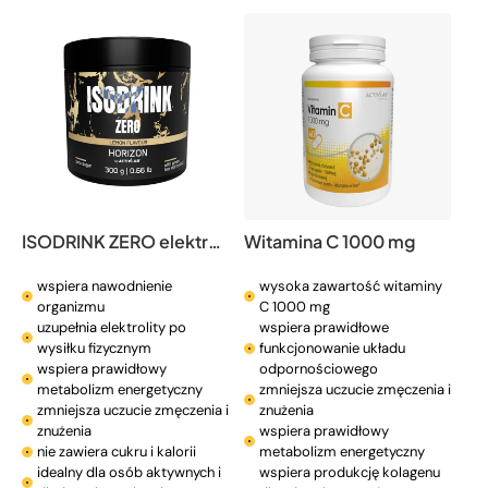
:
ISODRINK ZERO elektrolity z witaminami bez cukru i kalorii
Witamina C 1000 mg
wspiera nawodnienie
wysoka zawartość witaminy
organizmu
C 1000 mg
uzupełnia elektrolity po
wspiera prawidłowe
wysiłku fizycznym
funkcjonowanie układu
wspiera prawidłowy
odpornościowego
metabolizm energetyczny
zmniejsza uczucie zmęczenia i
zmniejsza uczucie zmęczenia i
znużenia
znużenia
wspiera prawidłowy
nie zawiera cukru i kalorii
metabolizm energetyczny
idealny dla osób aktywnych i
wspiera produkcję kolagenu